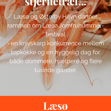
stjernetræf...
Læsø og Østerby Havn danner
rammen om Læsø Jomfruhummer-
festival
- en knivskarp konkurrence mellem
topkokke og en hyggelig dag for
både dommere, hjælpere og flere
tusinde gæster.
Læsø