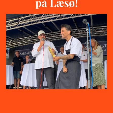
på Læsø!