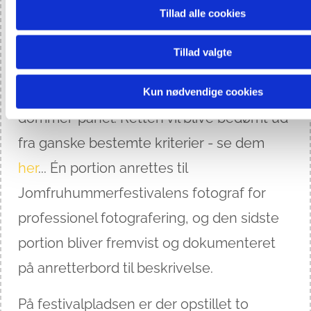
Tillad alle cookies
Læsø råvare-liste, og der lægges vægt på,
at retten afspejler Læsøs DNA.
Tillad valgte
Retten fremstilles i syv portioner, hvoraf
de fire bliver serveret for et professionelt
Kun nødvendige cookies
dommer-panel. Retten vil blive bedømt ud
fra ganske bestemte kriterier - se dem
her
... Én portion anrettes til
Jomfruhummerfestivalens fotograf for
professionel fotografering, og den sidste
portion bliver fremvist og dokumenteret
på anretterbord til beskrivelse.
På festivalpladsen er der opstillet to