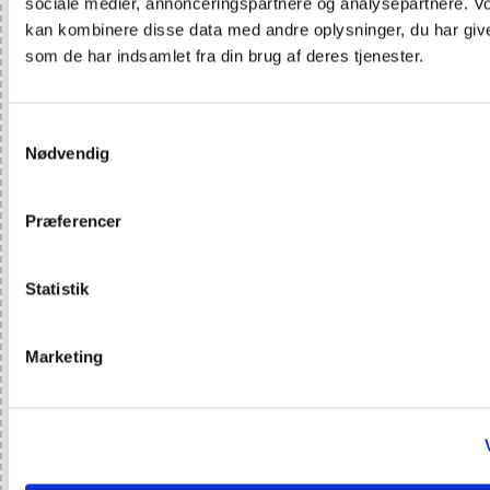
sociale medier, annonceringspartnere og analysepartnere. V
kan kombinere disse data med andre oplysninger, du har give
som de har indsamlet fra din brug af deres tjenester.
Samtykkevalg
Konkurrencen om
Nødvendig
Den gyldne
Præferencer
Jomfruhummerklo
Statistik
Marketing
Konkurrencen er individuel og ideen er, at
jomfruhummeren skal være
hovedingrediens. Øvrige råvarer til
konkurrencen vælges fortrinsvis ud fra en