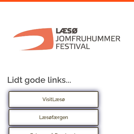
Lidt gode links...
VisitLæsø
Læsøfærgen