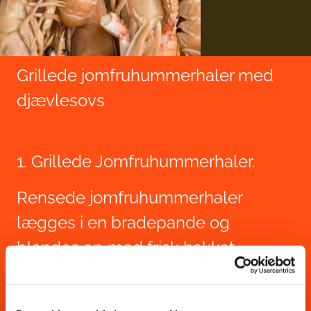
Grillede jomfruhummerhaler med
djævlesovs
1. Grillede Jomfruhummerhaler.
Rensede jomfruhummerhaler
lægges i en bradepande og
blandes op med frisk hakket
koriander, chili, hvidløg, citronsaft og
fiskesoya - trækker en halv time.