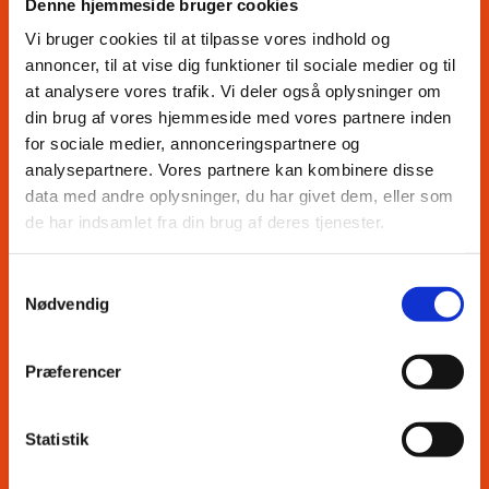
Denne hjemmeside bruger cookies
Ovnen opvarmes til 250 grader og
Vi bruger cookies til at tilpasse vores indhold og
annoncer, til at vise dig funktioner til sociale medier og til
de marinerede hummerhaler grilles
at analysere vores trafik. Vi deler også oplysninger om
i ca. 15 min.
din brug af vores hjemmeside med vores partnere inden
for sociale medier, annonceringspartnere og
Serveres med djævlesovs, som
analysepartnere. Vores partnere kan kombinere disse
data med andre oplysninger, du har givet dem, eller som
tilberedes på følgende måde:
de har indsamlet fra din brug af deres tjenester.
2. Djævlesovs.
Samtykkevalg
Nødvendig
2 spsk. hakket frisk koriander
1 spsk. hakket korianderrod
Præferencer
1 fed hvidløg
6 friske grønne chili (stærke)
Statistik
2 spsk. lime - eller citronsaft