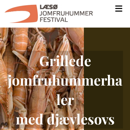
Grillede
jomfruhummerha
ler
med djævlesovs