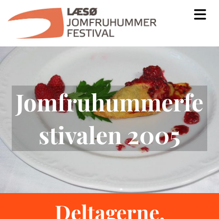
Jomfruhummerfe
stivalen 2005
Deltagerne,