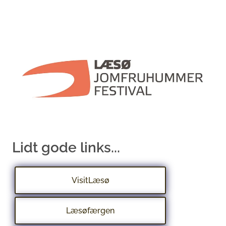
Lidt gode links...
VisitLæsø
Læsøfærgen