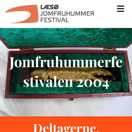
Jomfruhummerfe
stivalen 2004
Deltagerne,